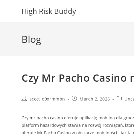
High Risk Buddy
Blog
Czy Mr Pacho Casino 
scott_o9xrmmbn
March 2, 2026
Unc
Czy
mr pacho casino
oferuje aplikację mobilną dla grac
platform hazardowych stawia na rozwój rozwiązań, które
oferuje Mr Pacho Casino w obszarze mobilności i jak ta 