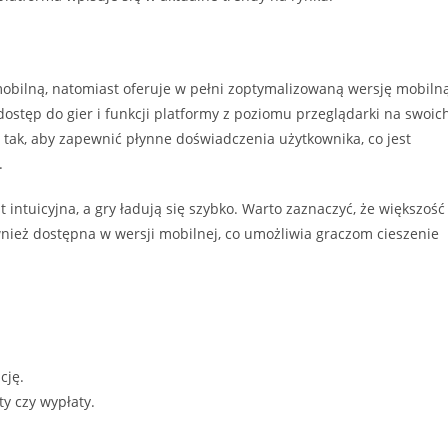
obilną, natomiast oferuje w pełni zoptymalizowaną wersję mobiln
ostęp do gier i funkcji platformy z poziomu przeglądarki na swoic
y tak, aby zapewnić płynne doświadczenia użytkownika, co jest
.
 intuicyjna, a gry ładują się szybko. Warto zaznaczyć, że większość
nież dostępna w wersji mobilnej, co umożliwia graczom cieszenie
cję.
ty czy wypłaty.