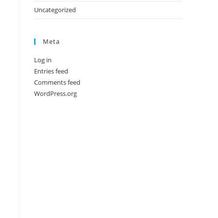
Uncategorized
Meta
Log in
Entries feed
Comments feed
WordPress.org