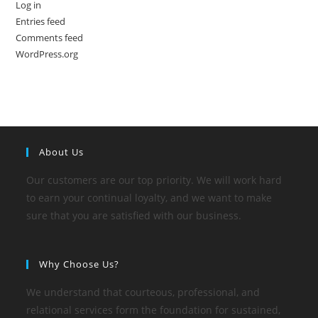
Log in
Entries feed
Comments feed
WordPress.org
About Us
Our customers are our top priority. We will work hard
to earn your continual loyalty, and we want to make
sure that you are satisfied with our business.
Why Choose Us?
We understand that courteous, professional, and
relational services form the foundation for sustained,