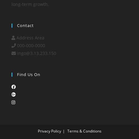
long-term growth.
Contact
Address Area
000-000-0000
ingo@3.13.233.150
Find Us On
Privacy Policy
Terms & Conditions