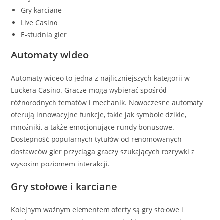
Gry karciane
Live Casino
E-studnia gier
Automaty wideo
Automaty wideo to jedna z najliczniejszych kategorii w
Luckera Casino. Gracze mogą wybierać spośród
różnorodnych tematów i mechanik. Nowoczesne automaty
oferują innowacyjne funkcje, takie jak symbole dzikie,
mnożniki, a także emocjonujące rundy bonusowe.
Dostępność popularnych tytułów od renomowanych
dostawców gier przyciąga graczy szukających rozrywki z
wysokim poziomem interakcji.
Gry stołowe i karciane
Kolejnym ważnym elementem oferty są gry stołowe i