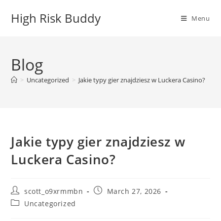
High Risk Buddy
Menu
Blog
>
Uncategorized
>
Jakie typy gier znajdziesz w Luckera Casino?
Jakie typy gier znajdziesz w
Luckera Casino?
scott_o9xrmmbn
March 27, 2026
Uncategorized