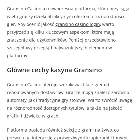
Gransino Casino to nowoczesna platforma, która przyciąga
wielu graczy dzięki atrakcyjnym ofertom i różnorodności
gier. Aby ocenić jakość
gransino casino login
, warto
przyjrzeć się kilku kluczowym aspektom, które mają
znaczenie dla użytkowników. Poniżej przedstawiono
szczegółowy przegląd najważniejszych elementów
platformy.
Główne cechy kasyna Gransino
Gransino Casino oferuje szeroki wachlarz gier od
renomowanych dostawców. Gracze mogą znaleźć zarówno
automaty, jak i tradycyjne gry stołowe. Warto zwrócić uwagę
na różnorodność dostępnych tytułów, a także na jakość
grafiki i dźwięku w grach.
Platforma posiada również sekcję z grami na żywo, co
pozwala na interakcję z prawdziwymi krupierami i innymi