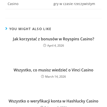
Casino
gry w czasie rzeczywistym
YOU MIGHT ALSO LIKE
Jak korzystać z bonusów w Royspins Casino?
April 4, 2026
Wszystko, co musisz wiedzieć o Vinci Casino
March 14, 2026
Wszystko o weryfikacji konta w Hashlucky Casino