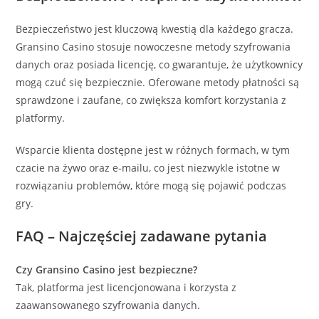
Bezpieczeństwo jest kluczową kwestią dla każdego gracza.
Gransino Casino stosuje nowoczesne metody szyfrowania
danych oraz posiada licencję, co gwarantuje, że użytkownicy
mogą czuć się bezpiecznie. Oferowane metody płatności są
sprawdzone i zaufane, co zwiększa komfort korzystania z
platformy.
Wsparcie klienta dostępne jest w różnych formach, w tym
czacie na żywo oraz e-mailu, co jest niezwykle istotne w
rozwiązaniu problemów, które mogą się pojawić podczas
gry.
FAQ – Najczęściej zadawane pytania
Czy Gransino Casino jest bezpieczne?
Tak, platforma jest licencjonowana i korzysta z
zaawansowanego szyfrowania danych.