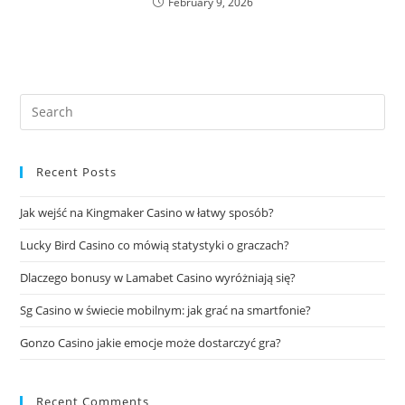
February 9, 2026
Recent Posts
Jak wejść na Kingmaker Casino w łatwy sposób?
Lucky Bird Casino co mówią statystyki o graczach?
Dlaczego bonusy w Lamabet Casino wyróżniają się?
Sg Casino w świecie mobilnym: jak grać na smartfonie?
Gonzo Casino jakie emocje może dostarczyć gra?
Recent Comments