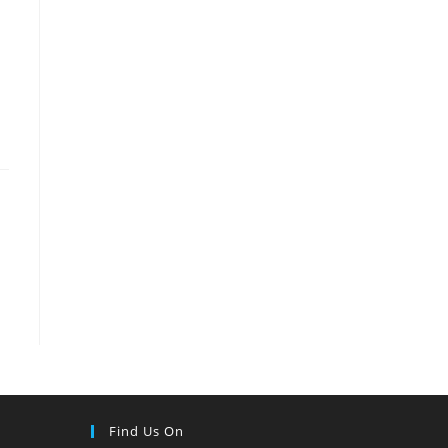
Find Us On