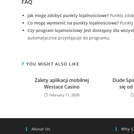
FAQ
Jak mogę zdobyć punkty lojalnościowe?
Punkty zdob
Co mogę wymienić na punkty lojalnościowe?
Punkty 
Czy program lojalnościowy jest dostępny dla wszyst
automatycznie przystępuje do programu.
YOU MIGHT ALSO LIKE
Zalety aplikacji mobilnej
Dude Spi
Westace Casino
się od
February 11, 2026
About Us
Why C