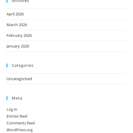
Archives
April 2026
March 2026
February 2026
January 2026
Categories
Uncategorized
Meta
Log in
Entries feed
Comments feed
WordPress.org