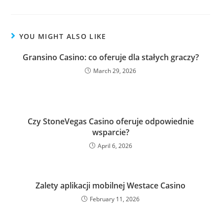
YOU MIGHT ALSO LIKE
Gransino Casino: co oferuje dla stałych graczy?
March 29, 2026
Czy StoneVegas Casino oferuje odpowiednie
wsparcie?
April 6, 2026
Zalety aplikacji mobilnej Westace Casino
February 11, 2026