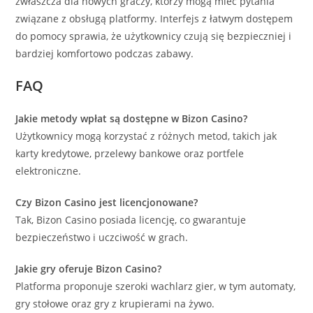
zwłaszcza dla nowych graczy, którzy mogą mieć pytania
związane z obsługą platformy. Interfejs z łatwym dostępem
do pomocy sprawia, że użytkownicy czują się bezpieczniej i
bardziej komfortowo podczas zabawy.
FAQ
Jakie metody wpłat są dostępne w Bizon Casino?
Użytkownicy mogą korzystać z różnych metod, takich jak
karty kredytowe, przelewy bankowe oraz portfele
elektroniczne.
Czy Bizon Casino jest licencjonowane?
Tak, Bizon Casino posiada licencję, co gwarantuje
bezpieczeństwo i uczciwość w grach.
Jakie gry oferuje Bizon Casino?
Platforma proponuje szeroki wachlarz gier, w tym automaty,
gry stołowe oraz gry z krupierami na żywo.