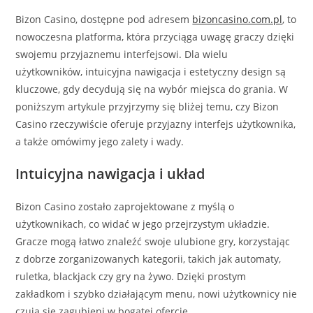
Bizon Casino, dostępne pod adresem
bizoncasino.com.pl
, to
nowoczesna platforma, która przyciąga uwagę graczy dzięki
swojemu przyjaznemu interfejsowi. Dla wielu
użytkowników, intuicyjna nawigacja i estetyczny design są
kluczowe, gdy decydują się na wybór miejsca do grania. W
poniższym artykule przyjrzymy się bliżej temu, czy Bizon
Casino rzeczywiście oferuje przyjazny interfejs użytkownika,
a także omówimy jego zalety i wady.
Intuicyjna nawigacja i układ
Bizon Casino zostało zaprojektowane z myślą o
użytkownikach, co widać w jego przejrzystym układzie.
Gracze mogą łatwo znaleźć swoje ulubione gry, korzystając
z dobrze zorganizowanych kategorii, takich jak automaty,
ruletka, blackjack czy gry na żywo. Dzięki prostym
zakładkom i szybko działającym menu, nowi użytkownicy nie
czują się zagubieni w bogatej ofercie.