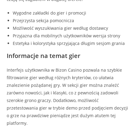
Wygodne zakładki do gier i promocji
Przejrzysta sekcja pomocnicza
Możliwość wyszukiwania gier według dostawcy
Przyjazna dla mobilnych użytkowników wersja strony
Estetyka i kolorystyka sprzyjająca długim sesjom grania
Informacje na temat gier
Interfejs użytkownika w Bizon Casino pozwala na szybkie
filtrowanie gier według różnych kryteriów, co ułatwia
znalezienie pożądanej gry. W sekcji gier można znaleźć
zarówno nowości, jak i klasyki, co z pewnością zadowoli
szerokie grono graczy. Dodatkowo, możliwość
przetestowania gier w trybie demo przed podjęciem decyzji
o grze na prawdziwe pieniądze jest dużym atutem tej
platformy.